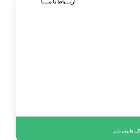
ارتـــباط با مــــا
تماس با دفتر :
02174391773
حامد قراگوزلو :
09124131933
آدرس :
شهریار خیابان ولیعصر مجتمع مهستان طبقه
۶
رد قانونی دارد.