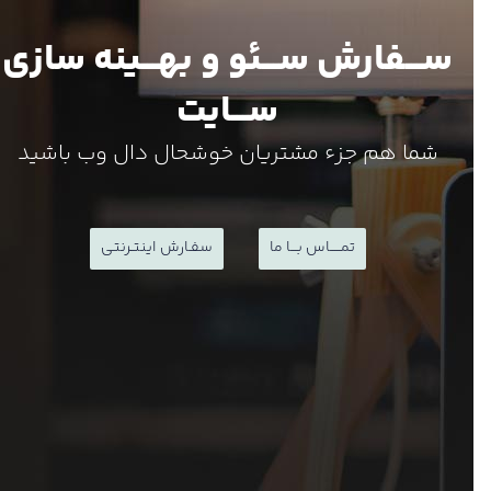
ســـفارش ســـئو و بهـــینه سازی
ســـایت
شما هم جزء مشتریان خوشحال دال وب باشید
تمـــــاس بـــا ما
سفـارش اینتـرنتی