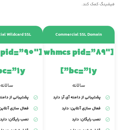
فیشینگ کمک کند.
al Wildcard SSL
Commercial SSL Domain
 pid=”90″
[whmcs pid=”89″
bc=”1y”]
bc=”1y”]
سالانه
سالانه
پشتیبانی از دامنه آی آر: دارد
پشتیبانی از دامنه 
فعال سازی آنلاین: دارد
فعال سازی آنلاین:
نصب رایگان: دارد
نصب رایگان: دارد