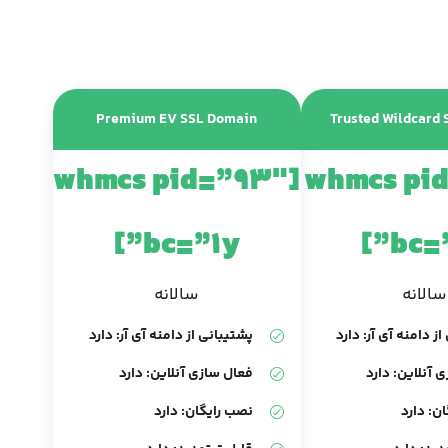
Premium EV SSL Domain
Trusted Wildcard
[whmcs pid=”93″
[whmcs pi
bc=”1y”]
bc=”
سالانه
سالانه
ز دامنه آی آر: دارد
پشتیبانی از دامنه آی آر: دارد
 آنلاین: دارد
فعال سازی آنلاین: دارد
ن: دارد
نصب رایگان: دارد