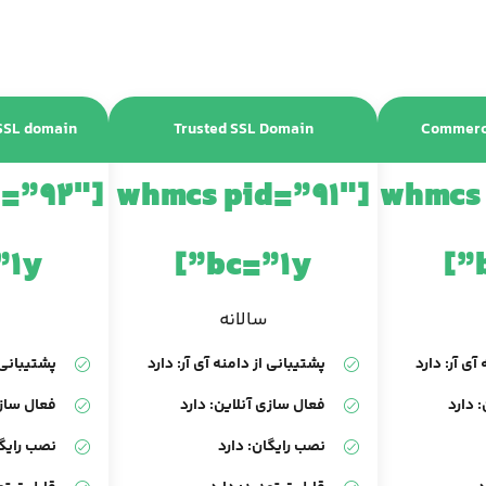
 SSL domain
Trusted SSL Domain
Commerci
d=”92″
[whmcs pid=”91″
[whmcs
1y”]
bc=”1y”]
سالانه
آی آر: دارد
پشتیبانی از دامنه آی آر: دارد
پشتیبانی ا
 دارد
فعال سازی آنلاین: دارد
فعال سازی
نصب رایگان: دارد
نصب رایگا