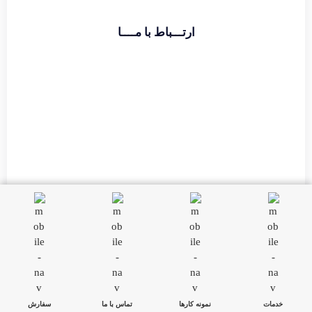
ارتـــباط با مــــا
تماس با دفتر :
02174391773
حامد قراگوزلو :
09124131933
آدرس :
شهریار خیابان ولیعصر مجتمع مهستان طبقه ۶
تمامی حقوق مادی و معنوی این سایت متعلق به مجموعه دال بوده و
هرگونه کپی و استفاده غیر مجاز پیگرد قانونی دارد.
خدمات
نمونه کارها
تماس با ما
سفارش