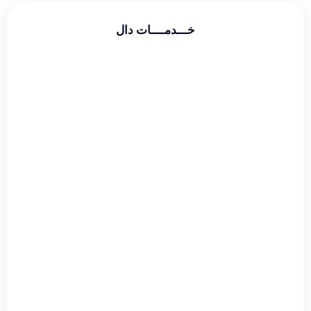
خـــدمــــات دال
طراحی سایت شرکتی
طراحی سایت فروشگاهی
طراحی سایت شخصی
سئو و بهینه سازی
دیجیتال مارکتینگ
گوگل ادز
طراحی لوگو
طراحی بنر
طراحی قالب اینستاگرام