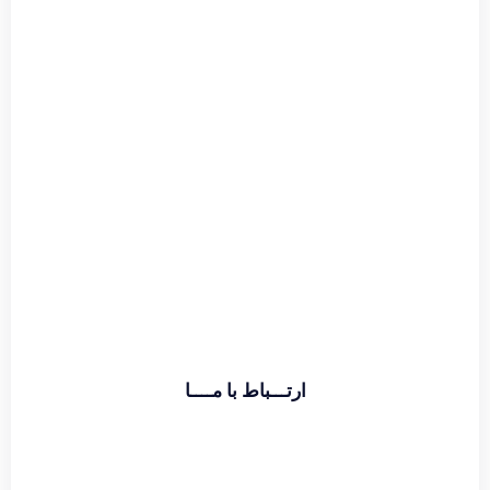
اطلاعات بیشتر
ارتـــباط با مــــا
تماس با دفتر :