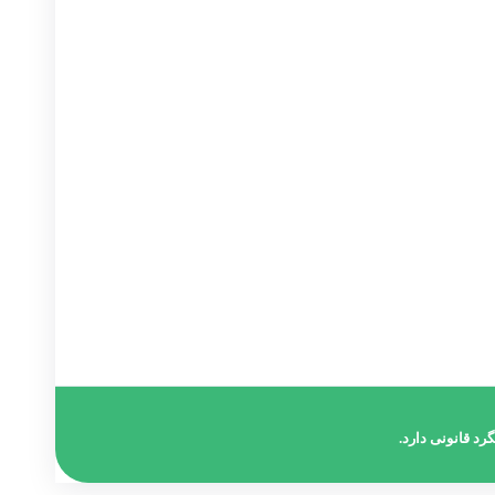
تماس با دفتر :
02174391773
حامد قراگوزلو :
09124131933
آدرس :
شهریار خیابان ولیعصر مجتمع مهستان طبقه
۶
رد قانونی دارد.