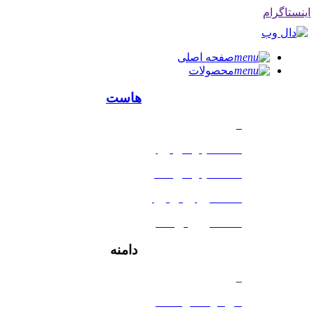
اینستاگرام
صفحه اصلی
محصولات
هاست
_
هاست لینوکس ایران
هاست لینوکس آلمان
هاست وردپرس ایران
هاست ورپرس آلمان
دامنه
_
خرید و انتقال دامنه