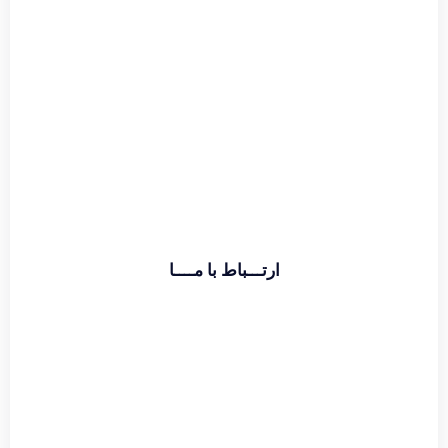
اطلاعات بیشتر
ارتـــباط با مــــا
تماس با دفتر :
02174391773
حامد قراگوزلو :