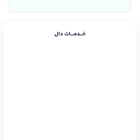
خـــدمــــات دال
طراحی سایت شرکتی
طراحی سایت فروشگاهی
طراحی سایت شخصی
سئو و بهینه سازی
دیجیتال مارکتینگ
گوگل ادز
طراحی لوگو
طراحی بنر