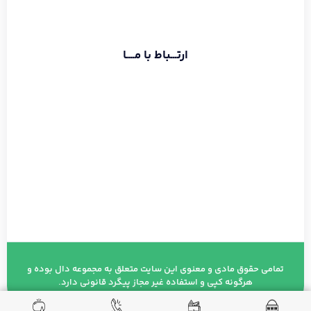
اطلاعات بیشتر
ارتـــباط با مــــا
تماس با دفتر :
02174391773
حامد قراگوزلو :
09124131933
آدرس :
شهریار خیابان ولیعصر مجتمع مهستان طبقه ۶
تمامی حقوق مادی و معنوی این سایت متعلق به مجموعه دال بوده و
هرگونه کپی و استفاده غیر مجاز پیگرد قانونی دارد.