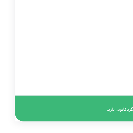
تماس با دفتر :
02174391773
حامد قراگوزلو :
09124131933
آدرس :
شهریار خیابان ولیعصر مجتمع مهستان طبقه
۶
رد قانونی دارد.