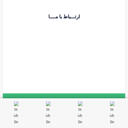
اطلاعات بیشتر
ارتـــباط با مــــا
تماس با دفتر :
02174391773
حامد قراگوزلو :
09124131933
آدرس :
شهریار خیابان ولیعصر مجتمع مهستان طبقه ۶
تمامی حقوق مادی و معنوی این سایت متعلق به مجموعه دال بوده و
هرگونه کپی و استفاده غیر مجاز پیگرد قانونی دارد.