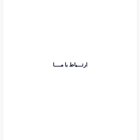
اطلاعات بیشتر
ارتـــباط با مــــا
تماس با دفتر :
02174391773
حامد قراگوزلو :
09124131933
آدرس :