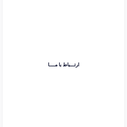
اطلاعات بیشتر
ارتـــباط با مــــا
تماس با دفتر :
02174391773
حامد قراگوزلو :
09124131933