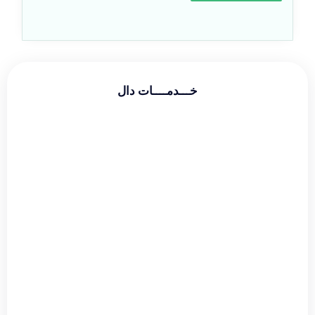
خـــدمــــات دال
طراحی سایت شرکتی
طراحی سایت فروشگاهی
طراحی سایت شخصی
سئو و بهینه سازی
دیجیتال مارکتینگ
گوگل ادز
طراحی لوگو
طراحی بنر