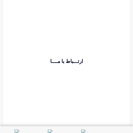
اطلاعات بیشتر
ارتـــباط با مــــا
تماس با دفتر :
02174391773
حامد قراگوزلو :
09124131933
آدرس :