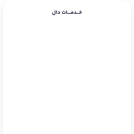
خـــدمــــات دال
طراحی سایت شرکتی
طراحی سایت فروشگاهی
طراحی سایت شخصی
سئو و بهینه سازی
دیجیتال مارکتینگ
گوگل ادز
طراحی لوگو
طراحی بنر
طراحی قالب اینستاگرام