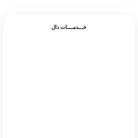
خـــدمــــات دال
طراحی سایت شرکتی
طراحی سایت فروشگاهی
طراحی سایت شخصی
سئو و بهینه سازی
دیجیتال مارکتینگ
گوگل ادز
طراحی لوگو
طراحی بنر
طراحی قالب اینستاگرام