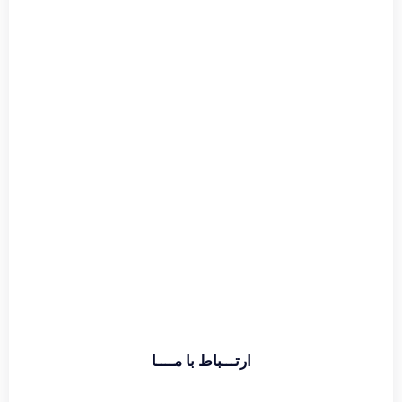
اطلاعات بیشتر
ارتـــباط با مــــا