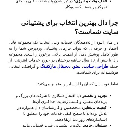
اتلاف وقت و انرژی:
درگیر شدن با مشکلات فنی به جای
تمرکز بر هسته کسب‌وکار.
چرا دال بهترین انتخاب برای پشتیبانی
سایت شماست؟
در میان انبوه ارائه‌دهندگان خدمات وب، انتخاب یک مجموعه قابل
اعتماد و حرفه‌ای که بتواند نیازهای پشتیبانی وردپرس شما را به
طور کامل پوشش دهد، از اهمیت بالایی برخوردار است. مجموعه
دال با بیش از 10 سال سابقه درخشان در حوزه خدمات اینترنتی، از
طراحی سایت
سئو
دیجیتال مارکتینگ
جمله
،
،
و گرافیک، انتخابی
هوشمندانه برای شماست.
نقاط قوت دال که آن را از سایرین متمایز می‌کند:
تجربه و تخصص:
با افتخار همکاری با شرکت‌های بزرگ و
برندهای معتبر، و کسب رضایت حداکثری آن‌ها
کیفیت بی‌نظیر:
متخصصین و کارشناسان دال همواره در
تلاش بوده‌اند تا سطح کیفی خدمات خود را منطبق با
استانداردهای روز دنیا ارتقا دهند.
پشتیبانی جامع:
علاوه بر پشتیبانی فنی، خدماتی مانند