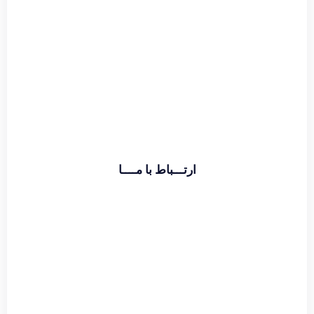
اطلاعات بیشتر
ارتـــباط با مــــا
تماس با دفتر :
02174391773
حامد قراگوزلو :
09124131933