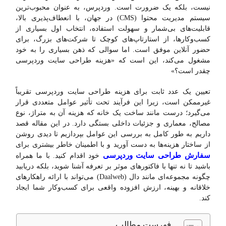
نیست، بلکه یک ضرورت است. وردپرس، به عنوان محبوب‌ترین
سیستم مدیریت محتوا (CMS) در جهان، با انعطاف‌پذیری بالا،
قابلیت‌های بی‌شمار و سهولت استفاده، انتخاب اول بسیاری از
کسب‌وکارها، از استارتاپ‌های کوچک تا شرکت‌های بزرگ، برای
حضور آنلاین موفق است. اما سوالی که ذهن بسیاری را به خود
مشغول می‌کند، این است که «هزینه طراحی سایت وردپرسی
چقدر است؟»
تعیین یک عدد ثابت برای هزینه طراحی سایت وردپرسی تقریباً
غیرممکن است، زیرا این فرآیند تحت تأثیر عوامل متعددی قرار
می‌گیرد؛ درست مانند ساخت یک خانه که هزینه آن به متراژ، نوع
مصالح، معماری و جزئیات داخلی بستگی دارد. در این مقاله قصد
داریم به طور کامل به بررسی این عوامل بپردازیم تا دیدی روشن
از ساختار هزینه‌ها به دست آورید و با اطمینان خاطر بیشتری برای
سفارش طراحی سایت وردپرسی
خود اقدام کنید. با ما همراه
باشید تا نه تنها با فاکتورهای موثر بر تعرفه آشنا شوید، بلکه دریابید
چگونه مجموعه‌ای مانند دال (Daalweb) می‌تواند با ارائه راهکارهای
خلاقانه و بهینه، ارزش افزوده واقعی برای کسب‌وکار شما ایجاد
کند.
فهرست مطالب