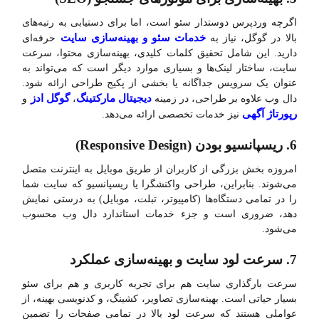
اگرچه وردپرس دوستدار سئو است، اما برای دستیابی به رتبه‌های
خدمات سئو و بهینه‌سازی سایت
بالا در گوگل، نیاز به
حرفه‌ای
دارید. این شامل تحقیق کلمات کلیدی، بهینه‌سازی محتوا، سرعت
سایت، ساختار لینک‌ها و بسیاری موارد دیگر است که می‌تواند به
عنوان یک سرویس جداگانه یا بخشی از پکیج طراحی ارائه شود.
دیجیتال مارکتینگ
گوگل ادز
دال وب علاوه بر طراحی، در زمینه
،
و
رپورتاژ آگهی
نیز خدمات تخصصی ارائه می‌دهد.
6. ریسپانسیو بودن (Responsive Design)
امروزه بخش بزرگی از کاربران از طریق موبایل به اینترنت متصل
می‌شوند. بنابراین، طراحی واکنشگرا یا ریسپانسیو که سایت شما
را در تمامی دستگاه‌ها (کامپیوتر، تبلت، موبایل) به درستی نمایش
دهد، ضروری است و جزء خدمات استاندارد دال وب محسوب
می‌شود.
7. سرعت لود سایت و بهینه‌سازی عملکرد
سرعت بارگذاری سایت هم برای تجربه کاربری و هم برای سئو
بسیار حیاتی است. بهینه‌سازی تصاویر، کشینگ، و کدنویسی بهینه، از
عواملی هستند که سرعت لود بالا در تمامی صفحات را تضمین