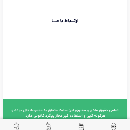
اطلاعات بیشتر
ارتـــباط با مــــا
تماس با دفتر :
02174391773
حامد قراگوزلو :
09124131933
آدرس :
شهریار خیابان ولیعصر مجتمع مهستان طبقه ۶
تمامی حقوق مادی و معنوی این سایت متعلق به مجموعه دال بوده و
هرگونه کپی و استفاده غیر مجاز پیگرد قانونی دارد.