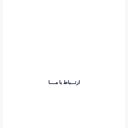
اطلاعات بیشتر
ارتـــباط با مــــا
تماس با دفتر :
02174391773
حامد قراگوزلو :