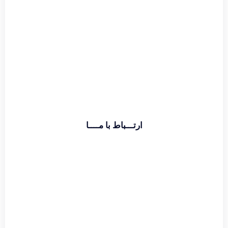
اطلاعات بیشتر
ارتـــباط با مــــا
تماس با دفتر :
02174391773
حامد قراگوزلو :
09124131933