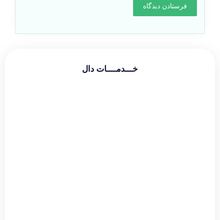
خـــدمــــات دال
طراحی سایت شرکتی
طراحی سایت فروشگاهی
طراحی سایت شخصی
سئو و بهینه سازی
دیجیتال مارکتینگ
گوگل ادز
طراحی لوگو