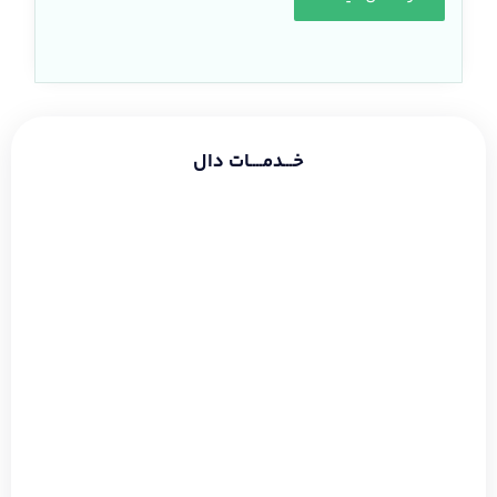
خـــدمــــات دال
طراحی سایت شرکتی
طراحی سایت فروشگاهی
طراحی سایت شخصی
سئو و بهینه سازی
دیجیتال مارکتینگ
گوگل ادز
طراحی لوگو