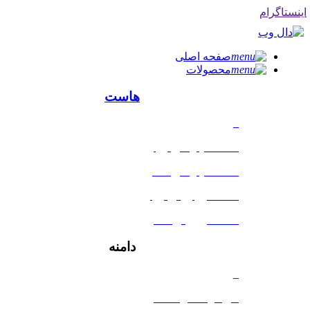
اینستاگرام
صفحه اصلی
محصولات
هاست
_
هاست لینوکس ایران
هاست لینوکس آلمان
هاست وردپرس ایران
هاست ورپرس آلمان
دامنه
_
خرید و انتقال دامنه