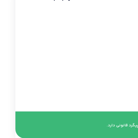
تماس با دفتر :
02174391773
حامد قراگوزلو :
09124131933
آدرس :
شهریار خیابان ولیعصر مجتمع مهستان طبقه
۶
گرد قانونی دارد.