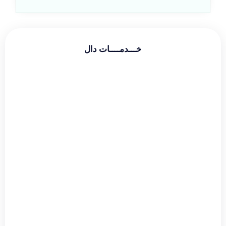
خـــدمــــات دال
طراحی سایت شرکتی
طراحی سایت فروشگاهی
طراحی سایت شخصی
سئو و بهینه سازی
دیجیتال مارکتینگ
گوگل ادز
طراحی لوگو
طراحی بنر
طراحی قالب اینستاگرام