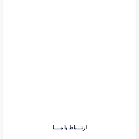
اطلاعات بیشتر
ارتـــباط با مــــا