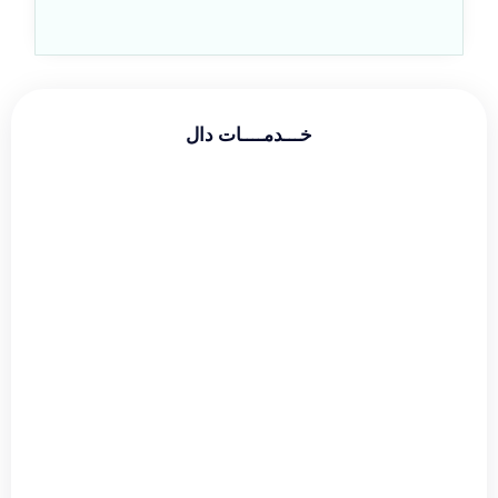
خـــدمــــات دال
طراحی سایت شرکتی
طراحی سایت فروشگاهی
طراحی سایت شخصی
سئو و بهینه سازی
دیجیتال مارکتینگ
گوگل ادز
طراحی لوگو
طراحی بنر