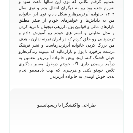
تصمیم گرفتم نکاتی که توی این سالها باعث سود و
ضررم شده بود رو به دیگران انتقال بدم و توی سال
۱۴۰۲ خانواده أبرتریدرهارو شکل دادم، توی این خانواده
من به داداش‌ها و خواهرهای خودم از صفر مطلق
بازارهای مالی و قوانین پول، ارزهی دیجیتال تا ترید کردن
و مدل تحلیلی و استراتژی خودم رو آموزش دادم و
تریدرهایی رو خلق کردم که در ایران نمونه ندارن ، هدف
من بزرگ کردن خانواده أبرتریدرهاست و نشر فرهنگ
درست برخورد با پول و بازارمالیه که میتونه زندگی‌هارو
خیلی قشنگ کنه، اینجا پیش خانواده أبرتریدر تضمین به
درآمد رسیدن داری اگه خودتم درطول مسیر یادگیری
تلاش خودتو بکنی و هرچیزی که بهت یادمیدمو انجام
بدی، خوش اومدی به خانواده أبرتریدر
طراحی واکنشگرا یا ریسپانسیو